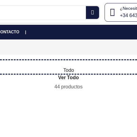
¿Necesi
+34 64
CONTACTO
❘
Todo
Ver Todo
44 productos