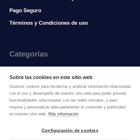
Pago Seguro
Términos y Condiciones de uso
Categorías
Vestidos
Sobre las cookies en este sitio web
Camisas y blusas
Usamos cookies para recolectar y analizar información relacionada
con el uso y desempeño de nuestro sitio web para poder proveer
Vestidos de noche
funcionalidades relacionadas con las redes sociales, y para
Pantalones
mejorar y personalizar adecuadamente el contenido y publicidad
en nuestro sitio web.
Más información
Configuración de cookies
© FASHION CLOUD
Utilizamos