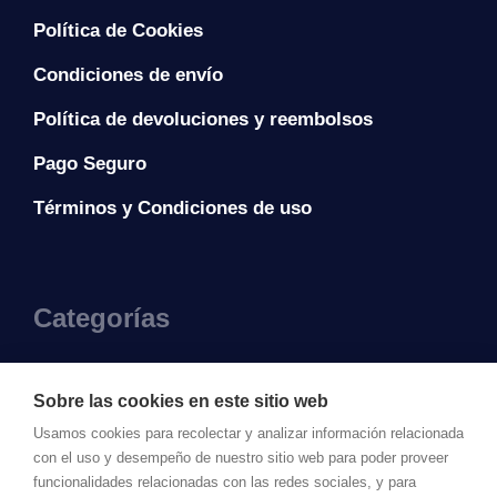
Política de Cookies
Condiciones de envío
Política de devoluciones y reembolsos
Pago Seguro
Términos y Condiciones de uso
Categorías
Vestidos
Sobre las cookies en este sitio web
Camisas y blusas
Usamos cookies para recolectar y analizar información relacionada
con el uso y desempeño de nuestro sitio web para poder proveer
Vestidos de noche
funcionalidades relacionadas con las redes sociales, y para