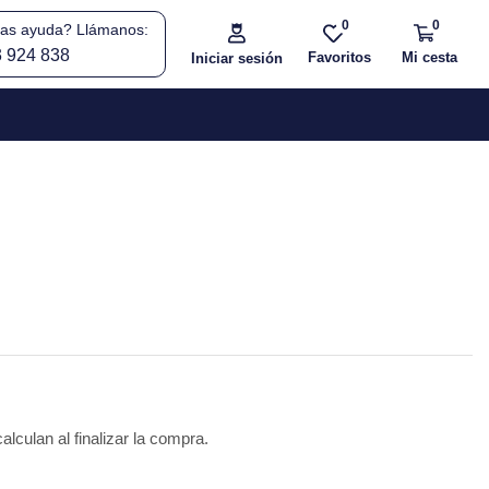
0
0
tas ayuda? Llámanos:
3 924 838
Favoritos
Mi cesta
Iniciar sesión
alculan al finalizar la compra.