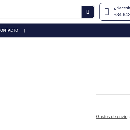
¿Necesi
+34 64
CONTACTO
❘
Gastos de envío
c