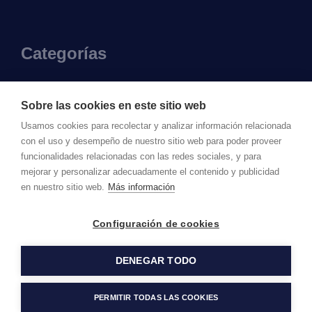
Categorías
Vestidos
Sobre las cookies en este sitio web
Camisas y blusas
Usamos cookies para recolectar y analizar información relacionada
con el uso y desempeño de nuestro sitio web para poder proveer
Vestidos de noche
funcionalidades relacionadas con las redes sociales, y para
Pantalones
mejorar y personalizar adecuadamente el contenido y publicidad
en nuestro sitio web.
Más información
Configuración de cookies
© FASHION CLOUD
Utilizamos
2026. Todos los
pago
DENEGAR TODO
derechos reservados
seguro
para
PERMITIR TODAS LAS COOKIES